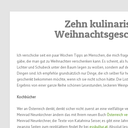
Zehn kulinari
Weihnachtsges
Ich verschicke seit ein paar Wochen Tipps an Menschen, die mich fra
gäbe, die man gut zu Weihnachten verschenken kann. Es scheint, als h
Lichter und Schubeck unter den Baum legen zu wollen, sondern auf d
Dingen sind. Ich empfehle grundsätzlich nur Dinge, die ich selber für 
geschenkt bekommen möchte, wenn ich sie nicht schon hätte. Die List
Ergebnis von einer ganze Reihe schönen Lesestunden, leckeren Weinp
Kochbücher
Wer an Österreich denkt, denkt sicher nicht zuerst an eine vielfältige 
Meinrad Neunkirchner ändern das mit Ihrem neuen Buch
Österreich ve
Meinrad Neunkrchner, die Texte von Katahrina Seiser, es gibt eine Jahr
zwanzig Seiten zum reinblättern findet Ihr bei
esskultur.at
. Absolut le