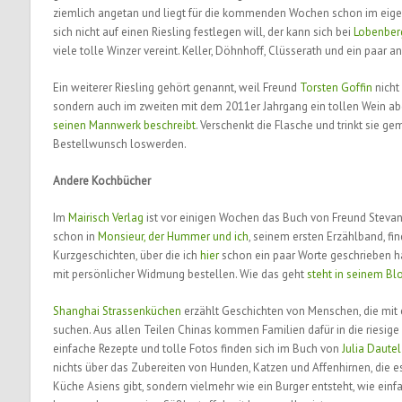
ziemlich angetan und liegt für die kommenden Wochen schon im eigene
sich nicht auf einen Riesling festlegen will, der kann sich bei
Lobenber
viele tolle Winzer vereint. Keller, Döhnhoff, Clüsserath und ein paar 
Ein weiterer Riesling gehört genannt, weil Freund
Torsten Goffin
nicht 
sondern auch im zweiten mit dem 2011er Jahrgang ein tollen Wein abg
seinen Mannwerk beschreibt
. Verschenkt die Flasche und trinkt sie g
Bestellwunsch loswerden.
Andere Kochbücher
Im
Mairisch Verlag
ist vor einigen Wochen das Buch von Freund Stevan
schon in
Monsieur, der Hummer und ich
, seinem ersten Erzählband, fi
Kurzgeschichten, über die ich
hier
schon ein paar Worte geschrieben h
mit persönlicher Widmung bestellen. Wie das geht
steht in seinem Bl
Shanghai Strassenküchen
erzählt Geschichten von Menschen, die mit 
suchen. Aus allen Teilen Chinas kommen Familien dafür in die riesige 
einfache Rezepte und tolle Fotos finden sich im Buch von
Julia Dautel
nichts über das Zubereiten von Hunden, Katzen und Affenhirnen, die e
Küche Asiens gibt, sondern vielmehr wie ein Burger entsteht, wie ein