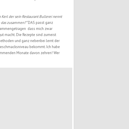
Kerl der sein Restaurant Bullerei nennt
nn das zusammen?“
DAS passt ganz
usammengetragen dass mich zwar
gut macht. Die Rezepte sind zumeist
methoden und ganz nebenbei lernt der
 Geschmacksniveau bekommt. Ich habe
kommenden Monate davon zehren! Wer