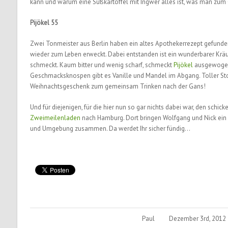
kann und warum eine Süßkartoffel mit Ingwer alles ist, was man zum 
Pijökel 55
Zwei Tonmeister aus Berlin haben ein altes Apothekerrezept gefund
wieder zum Leben erweckt. Dabei entstanden ist ein wunderbarer Kräu
schmeckt. Kaum bitter und wenig scharf, schmeckt
Pijökel
ausgewogen 
Geschmacksknospen gibt es Vanille und Mandel im Abgang. Toller Stof
Weihnachtsgeschenk zum gemeinsam Trinken nach der Gans!
Und für diejenigen, für die hier nun so gar nichts dabei war, den schic
Zweimeilenladen
nach Hamburg. Dort bringen Wolfgang und Nick ein
und Umgebung zusammen. Da werdet Ihr sicher fündig…
Paul
Dezember 3rd, 2012