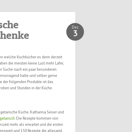
sche
Dez
3
chenke
gen welche Kochbücher es denn derzeit
aben die meisten keine Lust mehr Lafer,
er Suche nach ein paar besonderen
hervorragend halte und selber gerne
e der folgenden Produkte ist das
roben und Stunden in der Küche.
vegetarische Küche. Katharina Seiser und
getarisch
. Die Rezepte kommen von
eszeit mehr als erwartet und die ersten
senswert und 150 Rezepte die allesamt