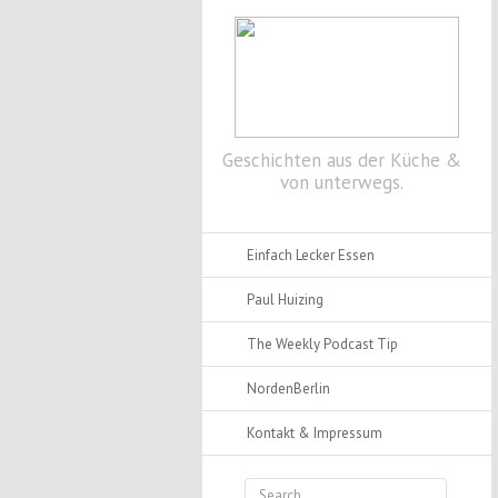
Skip to primary content
Skip to secondary content
Geschichten aus der Küche &
von unterwegs.
Einfach Lecker Essen
Paul Huizing
The Weekly Podcast Tip
NordenBerlin
Kontakt & Impressum