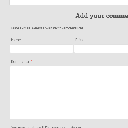
Add your comme
Deine E-Mail-Adresse wird nicht veröffentlicht.
Name
E-Mail
Kommentar
*
You may use these
HTML
tags and attributes: