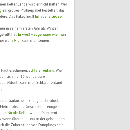
n Keller. Lange wird er nicht halten. Wer
g
ein großes Probierpaket bestellen, das
andere. Das Paket heißt
Erhabene Größe
.
nur in seinem ersten Jahr als Winzer,
efüllt hat.
Er weiß viel genauer wie man
emeinsam.
Hier
kann man seinen
 Paul erschienen:
Schlaraffenland
. Wie
nden sich hier 15 wunderbare
abe. Aktuell kann man Schlaraffenland
og
.
einer Garküche in Shanghai ihr Glück
Metropole. Ihre Geschichten, einige sehr
und
Nicole Keller
wieder. Man lernt
s, wenn überhaupt, nur in der gehobenen
fach die Zubereitung von Dumplings sein